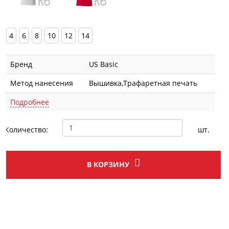
4
6
8
10
12
14
Бренд
US Basic
Метод нанесения
Вышивка,Трафаретная печать
Подробнее
Количество:
шт.
В КОРЗИНУ
Описание