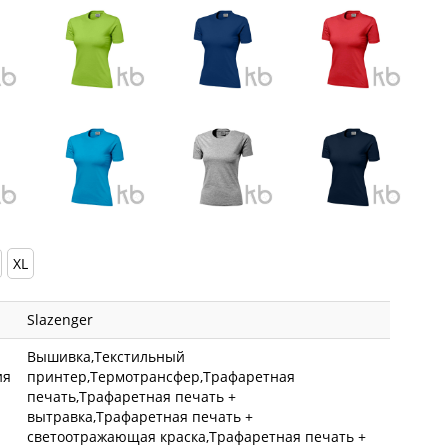
XL
Slazenger
Вышивка,Текстильный
ия
принтер,Термотрансфер,Трафаретная
печать,Трафаретная печать +
вытравка,Трафаретная печать +
светоотражающая краска,Трафаретная печать +