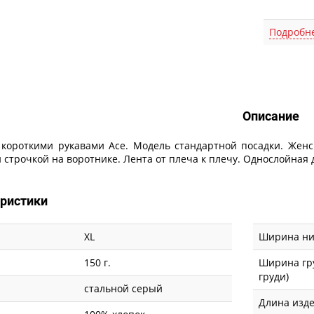
Подробн
Описание
Описание
 короткими рукавами Ace. Модель стандартной посадки. Женск
 строчкой на воротнике. Лента от плеча к плечу. Однослойная д
еристики
XL
Ширина низ
150 г.
Ширина гр
груди)
стальной серый
Длина изде