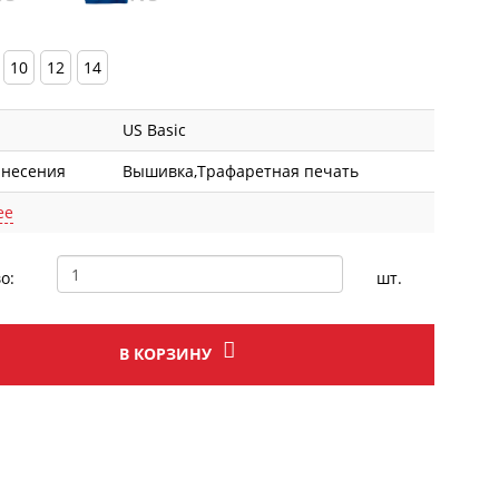
10
12
14
US Basic
анесения
Вышивка,Трафаретная печать
ее
о:
шт.
В КОРЗИНУ