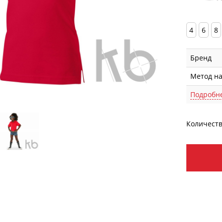
4
6
8
Бренд
Метод н
Подробн
Количеств