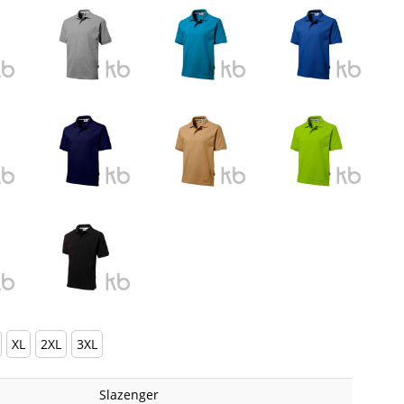
XL
2XL
3XL
Slazenger