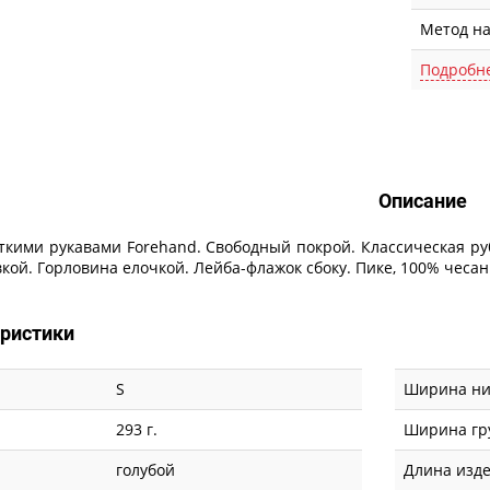
Метод н
Подробн
Описание
Описание
откими рукавами Forehand. Свободный покрой. Классическая ру
кой. Горловина елочкой. Лейба-флажок сбоку. Пике, 100% чесаны
еристики
S
Ширина низ
293 г.
Ширина гру
голубой
Длина изде