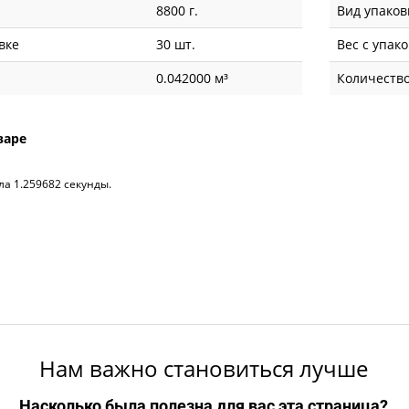
8800 г.
Вид упаков
вке
30 шт.
Вес с упак
0.042000 м³
Количество
варе
ла 1.259682 секунды.
Нам важно становиться лучше
Насколько была полезна для вас эта страница?