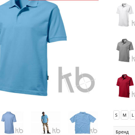
S
M
L
Бренд