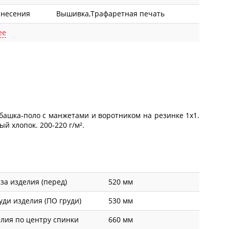
анесения
Вышивка,Трафаретная печать
ее
башка-поло с манжетами и воротником на резинке 1х1.
й хлопок. 200-220 г/м².
а изделия (перед)
520 мм
ди изделия (ПО груди)
530 мм
лия по центру спинки
660 мм