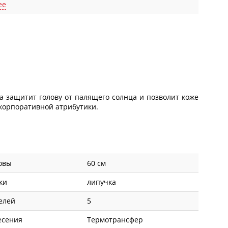
ее
 защитит голову от палящего солнца и позволит коже
 корпоративной атрибутики.
овы
60 см
ки
липучка
елей
5
есения
Термотрансфер