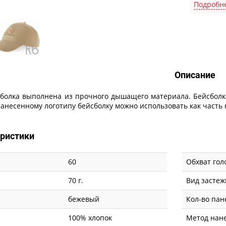
Подробн
Описание
Описание
болка выполнена из прочного дышащего материала. Бейсболка
анесенному логотипу бейсболку можно использовать как часть
еристики
60
Обхват гол
70 г.
Вид застеж
бежевый
Кол-во пан
100% хлопок
Метод нан