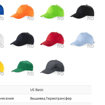
US Basic
анесения
Вышивка,Термотрансфер