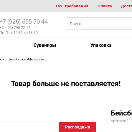
Тех. требования
Оплата
Дост
+7 (926) 655 70 44
+7 (495) 790 72-17
Пн-Пт с 10:30 до 18:30
Сувениры
Упаковка
лки
Бейсболка «Memphis»
Товар больше не поставляется!
Бейсб
Артикул: 11
Распродажа