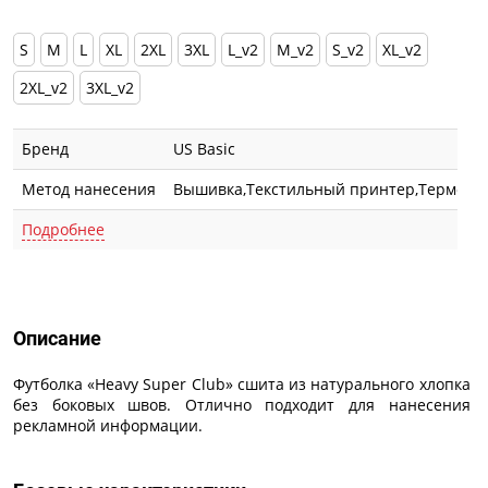
S
M
L
XL
2XL
3XL
L_v2
M_v2
S_v2
XL_v2
2XL_v2
3XL_v2
Бренд
US Basic
Метод нанесения
Вышивка,Текстильный принтер,Термотра
Подробнее
Описание
Описание
Футболка «Heavy Super Club» сшита из натурального хлопка
без боковых швов. Отлично подходит для нанесения
рекламной информации.