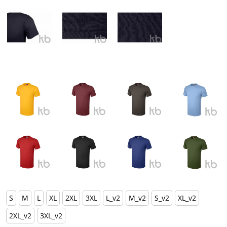
S
M
L
XL
2XL
3XL
L_v2
M_v2
S_v2
XL_v2
2XL_v2
3XL_v2