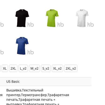
XL
2XL
L_v2
M_v2
S_v2
XL_v2
2XL_v2
US Basic
Вышивка,Текстильный
ия
принтер,Термотрансфер,Трафаретная
печать,Трафаретная печать +
вытравка,Трафаретная печать +