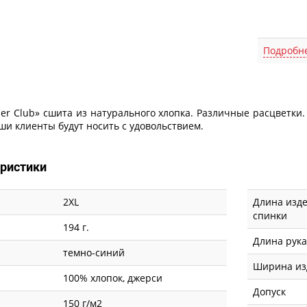
Подробн
er Club» сшита из натурального хлопка. Различные расцветки
ши клиенты будут носить с удовольствием.
еристики
2XL
Длина изде
спинки
194 г.
Длина рук
темно-синий
Ширина из
100% хлопок, джерси
Допуск
150 г/м2