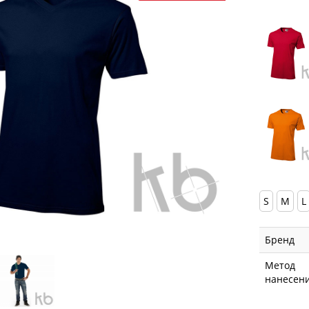
S
M
L
Бренд
Метод
нанесен