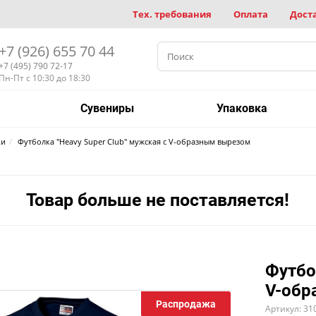
Тех. требования
Оплата
Дост
+7 (926) 655 70 44
+7 (495) 790 72-17
Пн-Пт с 10:30 до 18:30
Сувениры
Упаковка
ки
Футболка "Heavy Super Club" мужская с V-образным вырезом
Товар больше не поставляется!
Футбо
V-обр
Распродажа
Артикул: 31