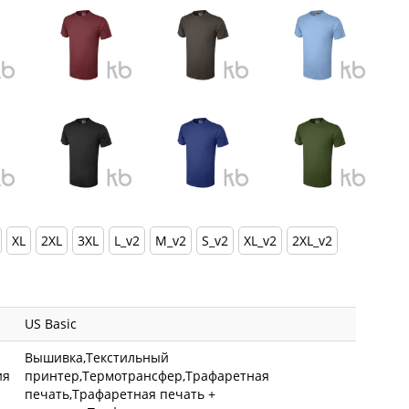
XL
2XL
3XL
L_v2
M_v2
S_v2
XL_v2
2XL_v2
US Basic
Вышивка,Текстильный
ия
принтер,Термотрансфер,Трафаретная
печать,Трафаретная печать +