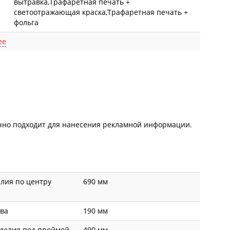
вытравка,Трафаретная печать +
светоотражающая краска,Трафаретная печать +
фольга
ее
лично подходит для нанесения рекламной информации.
лия по центру
690 мм
ава
190 мм
делия под проймой
490 мм