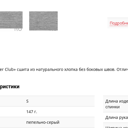
Подробн
Описание
er Club» сшита из натурального хлопка без боковых швов. От
еристики
S
Длина изде
спинки
147 г.
Длина рук
пепельно-серый
Ширина из