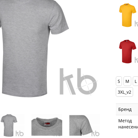
S
M
L
3XL_v2
Бренд
Метод
нанесен