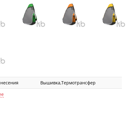
анесения
Вышивка,Термотрансфер
ее