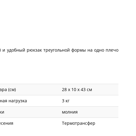
й и удобный рюкзак треугольной формы на одно плечо
ара (см)
28 х 10 х 43 см
ная нагрузка
3 кг
ки
молния
есения
Термотрансфер