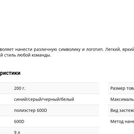
воляет нанести различную символику и логотип. Легкий, ярки
й стиль любой команды.
еристики
200 г.
Размер тов
синий/серый/черный/белый
Максималь
полиэстер 600D
Вид застеж
600D
Метод нан
9 л