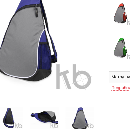
Метод н
Подробн