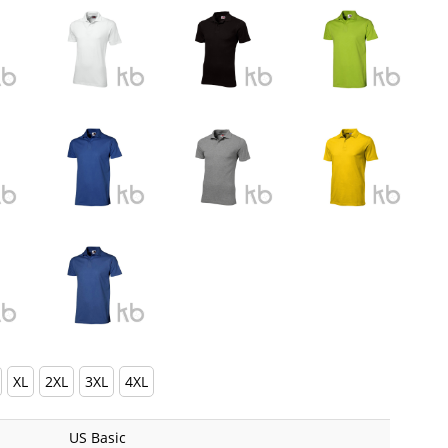
XL
2XL
3XL
4XL
US Basic