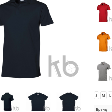
S
M
L
Бренд