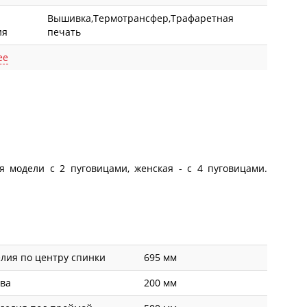
Вышивка,Термотрансфер,Трафаретная
ия
печать
ее
я модели с 2 пуговицами, женская - с 4 пуговицами.
лия по центру спинки
695 мм
ава
200 мм