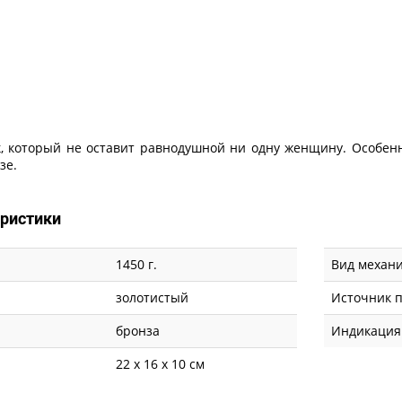
, который не оставит равнодушной ни одну женщину. Особенно
зе.
еристики
1450 г.
Вид механ
золотистый
Источник 
бронза
Индикация
22 х 16 х 10 см