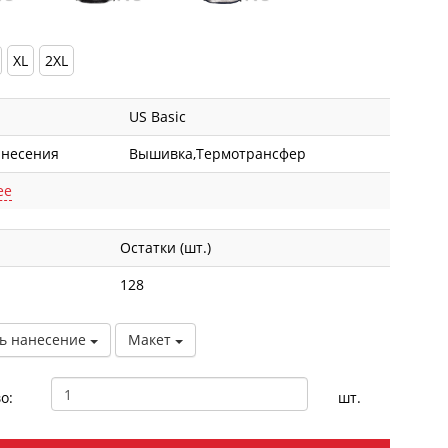
XL
2XL
US Basic
анесения
Вышивка,Термотрансфер
ее
Остатки (шт.)
128
ь нанесение
Макет
о:
шт.