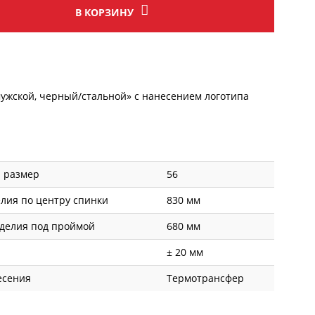
В КОРЗИНУ
мужской, черный/стальной» с
нанесением логотипа
й размер
56
лия по центру спинки
830 мм
делия под проймой
680 мм
± 20 мм
есения
Термотрансфер