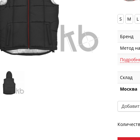
S
M
L
Бренд
Метод н
Подробн
Склад
Москва
Добавит
Количеств