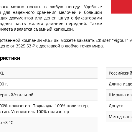
our» можно носить в любую погоду. Удобные
 для надежного хранения мелочей и большой
для документов или денег, шнур с фиксаторами
Задняя часть жилета длиннее передней. Также
 жилета является съемный капюшон.
ственной компании «КБ» Вы можете заказать «Жилет "Vigour" 
ене от 3525.53 ₽ с
доставкой
в любую точку мира.
еристики
XL
Российски
00 г.
Длина изде
ерный/стальной
Ширина из
00% полиэстер. Подкладка 100% полиэстер,
Допуск
атин. Утеплитель 100% полиэстер
Метод нан
о +8 °C