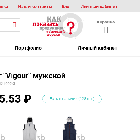
авка
Наши контакты
Блог
Личный кабинет
Корзина
Портфолио
Личный кабинет
 "Vigour" мужской
421992XL
5.53
₽
Есть в наличии (128 шт.)