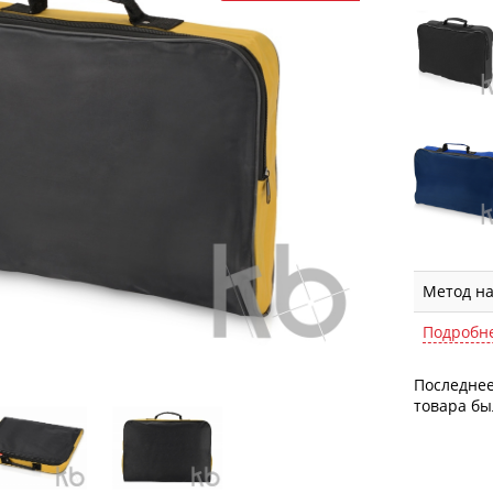
Метод н
Подробн
Последнее
товара был