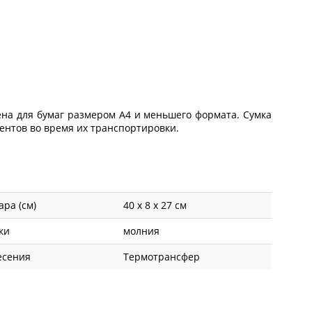
на для бумаг размером А4 и меньшего формата. Сумка
нтов во время их транспортировки.
ара (см)
40 х 8 х 27 см
ки
молния
есения
Термотрансфер