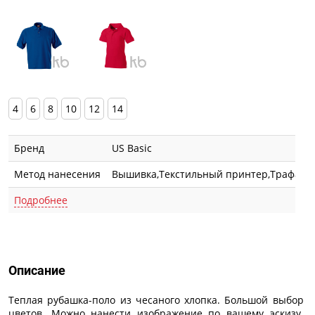
4
6
8
10
12
14
Бренд
US Basic
Метод нанесения
Вышивка,Текстильный принтер,Трафаре
Подробнее
Описание
Описание
Теплая рубашка-поло из чесаного хлопка. Большой выбор
цветов. Можно нанести изображение по вашему эскизу.