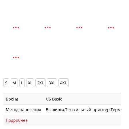
S
M
L
XL
2XL
3XL
4XL
Бренд
US Basic
Метод нанесения
Вышивка,Текстильный принтер,Термотр
Подробнее