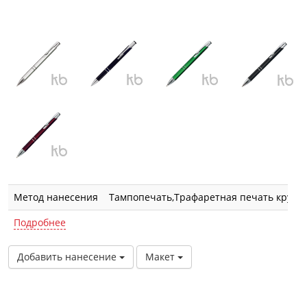
Метод нанесения
Тампопечать,Трафаретная печать круго
Подробнее
Добавить нанесение
Макет
Описание