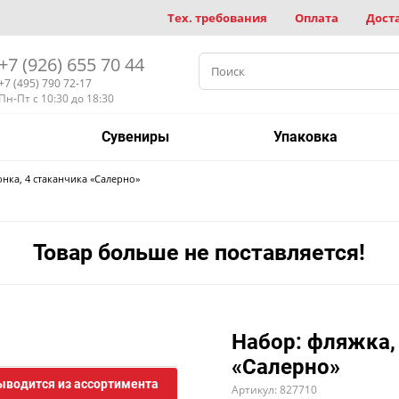
Тех. требования
Оплата
Дост
+7 (926) 655 70 44
+7 (495) 790 72-17
Пн-Пт с 10:30 до 18:30
Сувениры
Упаковка
онка, 4 стаканчика «Салерно»
Товар больше не поставляется!
Набор: фляжка,
«Салерно»
ыводится из ассортимента
Артикул: 827710